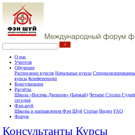
О нас
Учителя
Обучение
Расписание курсов
Начальные курсы
Специализированны
курсы
Конференции
Консультации
Расчёты
Школа «Восемь Дворцов» (Бачжай)
Четыре Столпа Судьб
сегодня
Фэн-шуй
Школы и направления Фэн Шуй
Статьи
Видео
FAQ
Форум
Консультанты
Курсы