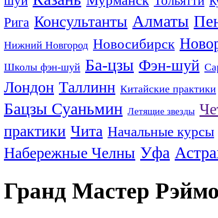
Мурманск
шуй
Тольятти
К
Алматы
Пе
Консультанты
Рига
Ново
Новосибирск
Нижний Новгород
Ба-цзы
Фэн-шуй
Школы фэн-шуй
Са
Лондон
Таллинн
Китайские практики
Бацзы Суаньмин
Че
Летящие звезды
практики
Чита
Начальные курсы
Уфа
Астра
Набережные Челны
Гранд Мастер Рэйм