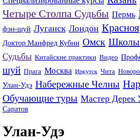
Специализированные курсы
Четыре Столпа Судьбы
Пермь
Красноя
Луганск
Лондон
фэн-шуй
Омск
Школы
Доктор Манфред Кубни
Судьбы
Профе
Китайские практики
Видео
шуй
Москва
Прага
Чита
Новоро
Иркутск
Нар
Набережные Челны
Улан-Удэ
Обучающие туры
Мастер Дерек 
Саратов
Улан-Удэ