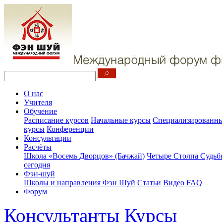
О нас
Учителя
Обучение
Расписание курсов
Начальные курсы
Специализированны
курсы
Конференции
Консультации
Расчёты
Школа «Восемь Дворцов» (Бачжай)
Четыре Столпа Судьб
сегодня
Фэн-шуй
Школы и направления Фэн Шуй
Статьи
Видео
FAQ
Форум
Консультанты
Курсы