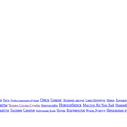
Омск
ов
Гонконг
Рига
Летящие звезды
Харьков
Санкт-Петербург
Минск
Профессиональное обучение
анты
Новосибирск
Мастер Яп Чэн Хай
Нижний
Четыре Столпа Судьбы
Новороссийск
льятти
Начальные 
Таллинн
Саратов
Владивосток
Пермь
Куала Лумпур
Набережные Челны