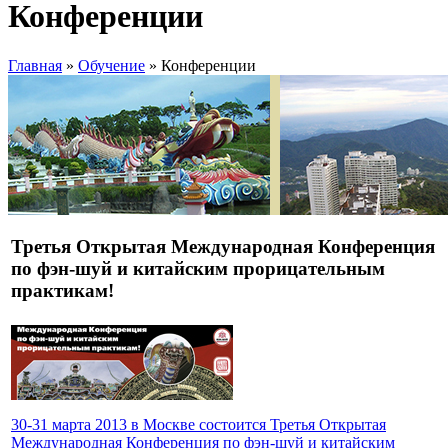
Конференции
Главная
»
Обучение
» Конференции
Третья Открытая Международная Конференция
по фэн-шуй и китайским прорицательным
практикам!
30-31 марта 2013 в Москве состоится Третья Открытая
Международная Конференция по фэн-шуй и китайским