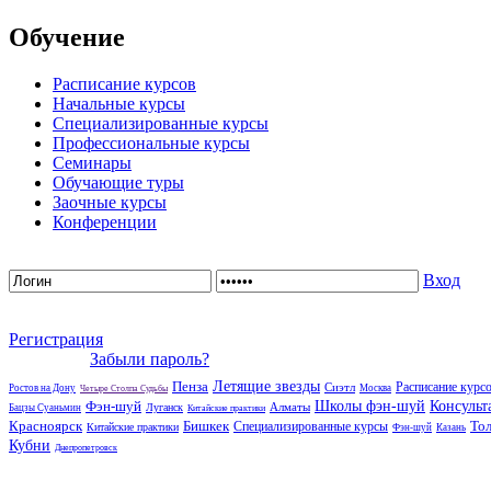
Обучение
Расписание курсов
Начальные курсы
Специализированные курсы
Профессиональные курсы
Семинары
Обучающие туры
Заочные курсы
Конференции
Вход
Регистрация
Забыли пароль?
Пенза
Летящие звезды
Расписание курс
Сиэтл
Ростов на Дону
Москва
Четыре Столпа Судьбы
Фэн-шуй
Школы фэн-шуй
Консульт
Алматы
Луганск
Бацзы Суаньмин
Китайские практики
Красноярск
Бишкек
То
Специализированные курсы
Китайские практики
Фэн-шуй
Казань
Кубни
Днепропетровск