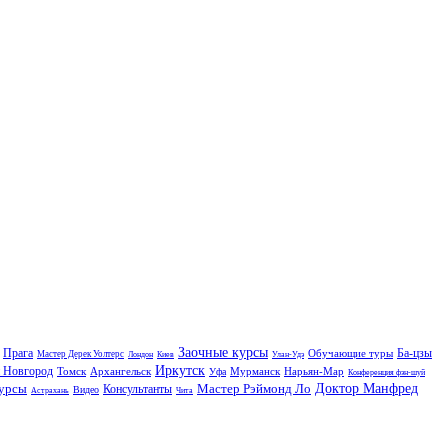
Заочные курсы
Прага
Ба-цзы
Обучающие туры
Мастер Дерек Уолтерс
Лондон
Киев
Улан-Удэ
Иркутск
 Новгород
Томск
Архангельск
Мурманск
Нарьян-Мар
Уфа
Конференция фэн-шуй
курсы
Мастер Рэймонд Ло
Доктор Манфред
Консультанты
Видео
Астрахань
Чита