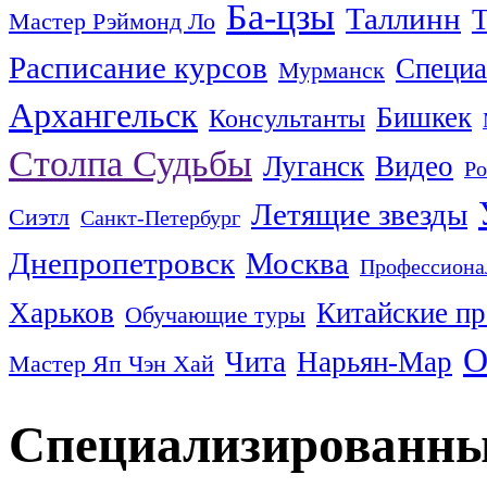
Ба-цзы
Таллинн
Т
Мастер Рэймонд Ло
Расписание курсов
Специа
Мурманск
Архангельск
Бишкек
Консультанты
Столпа Судьбы
Луганск
Видео
Ро
Летящие звезды
Сиэтл
Санкт-Петербург
Днепропетровск
Москва
Профессиона
Харьков
Китайские пр
Обучающие туры
О
Чита
Нарьян-Мар
Мастер Яп Чэн Хай
Специализированны