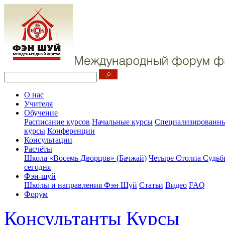
О нас
Учителя
Обучение
Расписание курсов
Начальные курсы
Специализированны
курсы
Конференции
Консультации
Расчёты
Школа «Восемь Дворцов» (Бачжай)
Четыре Столпа Судьб
сегодня
Фэн-шуй
Школы и направления Фэн Шуй
Статьи
Видео
FAQ
Форум
Консультанты
Курсы