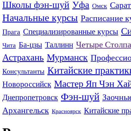
Школы фэн-шуй
Уфа
Сара
Омск
Начальные курсы
Расписание к
Си
Специализированные курсы
Прага
Четыре Столпа
Ба-цзы
Таллинн
Чита
Астрахань
Мурманск
Профессио
Китайские практик
Консультанты
Мастер Яп Чэн Ха
Новороссийск
Фэн-шуй
Заочны
Днепропетровск
Архангельск
Китайские пр
Красноярск