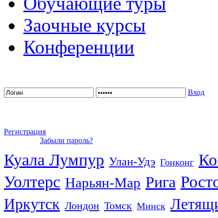
Обучающие туры
Заочные курсы
Конференции
Вход
Регистрация
Забыли пароль?
Куала Лумпур
Ко
Улан-Удэ
Гонконг
Уолтерс
Рост
Рига
Нарьян-Мар
Иркутск
Летящи
Лондон
Томск
Минск