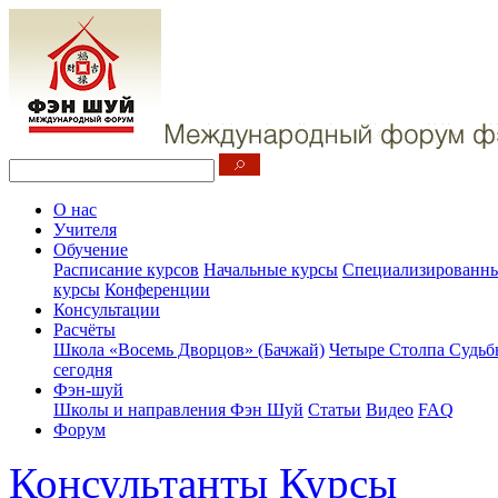
О нас
Учителя
Обучение
Расписание курсов
Начальные курсы
Специализированны
курсы
Конференции
Консультации
Расчёты
Школа «Восемь Дворцов» (Бачжай)
Четыре Столпа Судьб
сегодня
Фэн-шуй
Школы и направления Фэн Шуй
Статьи
Видео
FAQ
Форум
Консультанты
Курсы