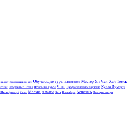
Обучающие туры
Мастер Яп Чэн Хай
Томск
Владивосток
 на Дону
Конференция фэн-шуй
Чита
Куала Лумпур
ктики
Набережные Челны
Начальные курсы
Профессиональное обучение
Москва
Алматы
Астрахань
Летящие звезды
Школы фэн-шуй
Сиэтл
Омск
Новосибирск