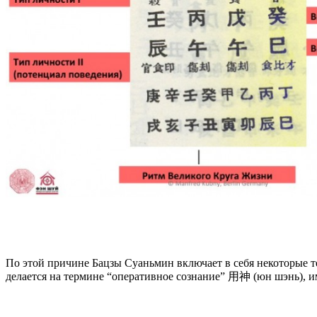
По этой причине Бацзы Суаньмин включает в себя некоторые т
делается на термине “оперативное сознание” 用神 (юн шэнь), им