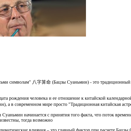
осьми символам" 八字算命 (Бацзы Суаньмин) - это традиционный ки
 дата рождения человека и ее отношение к китайской календарн
, а в современном мире просто "Традиционная китайская астр
 Суаньмин начинается с принятия того факта, что поток времени
 известны, тогда возможно
Климатические влияния – это главный фактор при расчете Бацз