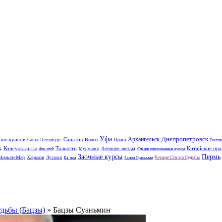
Уфа
Днепропетровск
Архангельск
ние курсов
Саратов
Видео
Прага
Санкт-Петербург
Ростов
к
Консультанты
Тольятти
Китайские пра
Летящие звезды
Мурманск
Фэн-шуй
Специализированные курсы
Заочные курсы
Пермь
Нарьян-Мар
Харьков
Луганск
Четыре Столпа Судьбы
Ба-цзы
Бацзы Суаньмин
удьбы (Бацзы)
» Бацзы Суаньмин