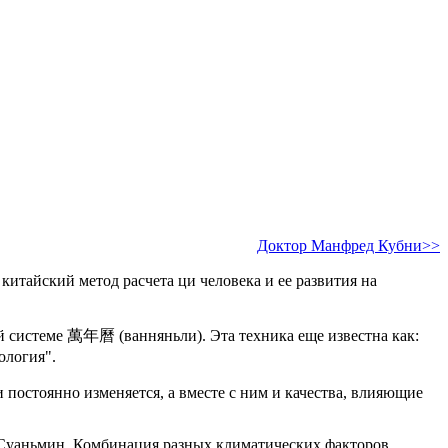
Доктор Манфред Кубни>>
тайский метод расчета ци человека и ее развития на
ой системе 萬年曆 (ванняньли). Эта техника еще известна как:
ология".
 постоянно изменяется, а вместе с ним и качества, влияющие
ы Суаньмин. Комбинация разных климатических факторов