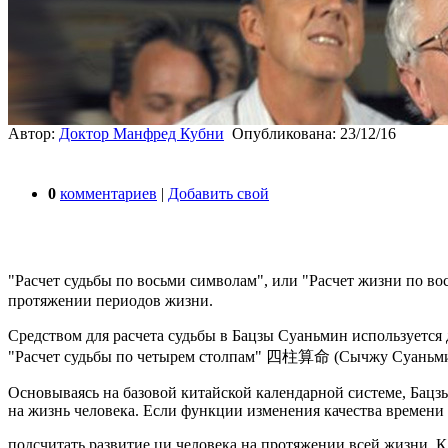
Автор:
Доктор Манфред Кубни
Опубликована: 23/12/16
0
комментариев
|
Добавить свой
"Расчет судьбы по восьми символам", или "Расчет жизни по в
протяжении периодов жизни.
Средством для расчета судьбы в Бацзы Суаньмин используется
"Расчет судьбы по четырем столпам" 四柱算命 (Сычжу Суаньмин)
Основываясь на базовой китайской календарной системе, Бацзы
на жизнь человека. Если функции изменения качества времени
подсчитать развитие ци человека на протяжении всей жизни. 