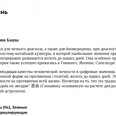
ния Бацзы
 для личного диагноза, а также для биомедицины, при диагностик
систему китайской культуры, в которой наибольшее значение пр
непрерывно развивается вплоть до наших дней. Она особенно пр
еория также успешно прижилась в Гонконге, Японии, Сингапуре 
реводящая качества человеческой личности в цифровые значения
ьменной форме на протяжении столетий, вплоть до наших дней. Э
ности на протяжении всей жизни. Несмотря на то, что эта трад
Судьба по звездам" 星命 (Синьмин), основанную на расчете дня
ей астрологии.