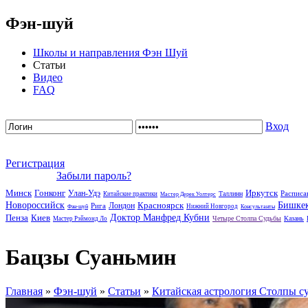
Фэн-шуй
Школы и направления Фэн Шуй
Статьи
Видео
FAQ
Вход
Регистрация
Забыли пароль?
Минск
Гонконг
Иркутск
Улан-Удэ
Расписа
Таллинн
Китайские практики
Мастер Дерек Уолтерс
Новороссийск
Красноярск
Бишке
Лондон
Рига
Нижний Новгород
Фэн-шуй
Консультанты
Пенза
Киев
Доктор Манфред Кубни
Четыре Столпа Судьбы
Казань
Мастер Рэймонд Ло
Бацзы Суаньмин
Главная
»
Фэн-шуй
»
Статьи
»
Китайская астрология Столпы с