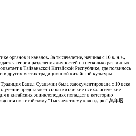
е органов и каналов. За тысячелетие, начиная с 10 в. н.э.,
идается теории разделения личностей на несколько различных
оцветает в Тайваньской Китайской Республике, где появилось
и в других местах традиционной китайской культуры.
. Традиция Бацзы Суаньмин была задокументирована с 10 века
то учение представляет собой китайские психологические
иция в китайских энциклопедиях попадает в категорию
 рождения по китайскому "Тысячелетнему календарю" 萬年曆