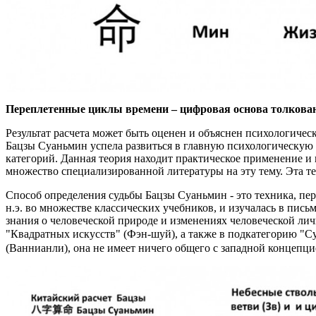
Переплетенные циклы времени – цифровая основа толкова
Результат расчета может быть оценен и объяснен психологически
Бацзы Суаньмин успела развиться в главную психологическую 
категорий. Данная теория находит практическое применение и 
множество специализированной литературы на эту тему. Эта т
Способ определения судьбы Бацзы Суаньмин - это техника, пе
н.э. во множестве классических учебников, и изучалась в пис
знания о человеческой природе и изменениях человеческой лич
"Квадратных искусств" (Фэн-шуй), а также в подкатегорию "
(Ваннианли), она не имеет ничего общего с западной концепци