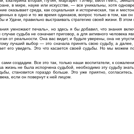
ый, Екатерина Вторая, Путин, Маргарет Тэтчер, Билл Гейтс, Эйнш
ане, в мире, науке или искусстве, — все уникальны, хотя одновр
ние оказывает среда, как социальная и историческая, так и местон
енных в одно и то же время одинаков, вопрос только в том, как о
 и Удачи, правильно выстраивать стратегию своей жизни. В этом и
ния умножают печаль», но здесь я бы добавил, что знания включ
 случае судьба не означает приговор, а для активного человека явл
бегая от реальности. Она вас видит, и будьте уверены, она не упус
тому лучший выбор — это сначала принять свою судьбу, а далее, 
гает его увидеть. Это что касается своей судьбы. Но мы можем 
 сами создадим. Все это так, только наши воспитатели, к сожалени
аша жизнь не была испорчена судьбой, необходимо эту судьбу знат
ьбы, становится гораздо больше. Это уже приятно, согласитесь.
ека, если он повернут к ней лицом.