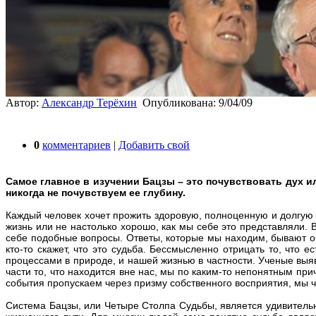
Автор:
Александр Терёхин
Опубликована: 9/04/09
0
комментариев
|
Добавить свой
Самое главное в изучении Бацзы – это почувствовать дух и
никогда не почувствуем ее глубину.
Каждый человек хочет прожить здоровую, полноценную и долгую ж
жизнь или не настолько хорошо, как мы себе это представляли. 
себе подобные вопросы. Ответы, которые мы находим, бывают оче
кто-то скажет, что это судьба. Бессмысленно отрицать то, что 
процессами в природе, и нашей жизнью в частности. Ученые выя
части то, что находится вне нас, мы по каким-то непонятным пр
события пропускаем через призму собственного восприятия, мы ч
Система Бацзы, или Четыре Столпа Судьбы, является удивительн