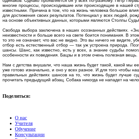
одинаков. Однако проявляется он у всех по-разному. Петр Перв
многие процессы, происходившие или происходящие в нашей стр
известными. Причина в том, что на жизнь человека большое влия
для достижения своих результатов. Потенциал у всех людей, рожд
на основе объективных данных, которыми являются Столпы Судьбы
Свобода выбора заключена в наших осознанных действиях. «Зна
неизвестности и больше всего на свете боится понимания. В этом
то это не означает, что вас не видно. Это вы ничего не видите, у
отбор есть естественный отбор — так уж устроена природа. Поэ
шансы. Шанс, как известно, есть у всех, а знание судьбы помо
особенности их поведения. Бацзы и в этом очень полезная вещь.
Нам с детства внушали, что наша жизнь будет такой, какой мы ее
уже готово изначально, и оно у всех разное. И для того чтобы н
правильных действиях шансов на то, что жизнь будет лучше суд
прочитать предыдущий абзац. Собака никогда не нападет на челов
Поделиться:
О нас
Учителя
Обучение
Консультации