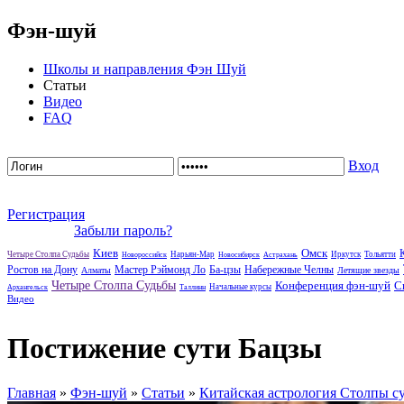
Фэн-шуй
Школы и направления Фэн Шуй
Статьи
Видео
FAQ
Вход
Регистрация
Забыли пароль?
Киев
Омск
Четыре Столпа Судьбы
Нарьян-Мар
Иркутск
Тольятти
Новороссийск
Новосибирск
Астрахань
Ростов на Дону
Мастер Рэймонд Ло
Ба-цзы
Набережные Челны
Алматы
Летящие звезды
Четыре Столпа Судьбы
Конференция фэн-шуй
С
Начальные курсы
Архангельск
Таллинн
Видео
Постижение сути Бацзы
Главная
»
Фэн-шуй
»
Статьи
»
Китайская астрология Столпы с