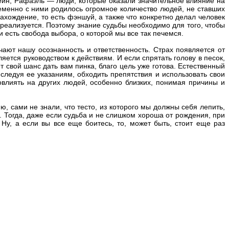
тейн, Рафаэль — люди, которые оказали значительное влияние на
еменно с ними родилось огромное количество людей, не ставших
ахождение, то есть фэншуй, а также что конкретно делал человек
н реализуется. Поэтому знание судьбы необходимо для того, чтобы
 есть свобода выбора, о которой мы все так печемся.
ают нашу осознанность и ответственность. Страх появляется от
яется руководством к действиям. И если спрятать голову в песок,
тит свой шанс дать вам пинка, благо цель уже готова. Естественный
следуя ее указаниям, обходить препятствия и использовать свои
повлиять на других людей, особенно близких, понимая причины и
ю, сами не знали, что тесто, из которого мы должны себя лепить,
ь. Тогда, даже если судьба и не слишком хороша от рождения, при
 Ну, а если вы все еще боитесь, то, может быть, стоит еще раз