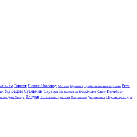
Рига
Гонконг
Нижний Новгород
Москва
Мурманск
Профессиональное обучение
 Яп Чэн Хай
Бацзы Суаньмин
Саратов
ан-Удэ
Санкт-Петербург
Заочные курсы
Куала Лумпур
Лондон
Китайские практики
Обучающие туры
астер Дерек Уолтерс
Консультанты
Днепропетровск