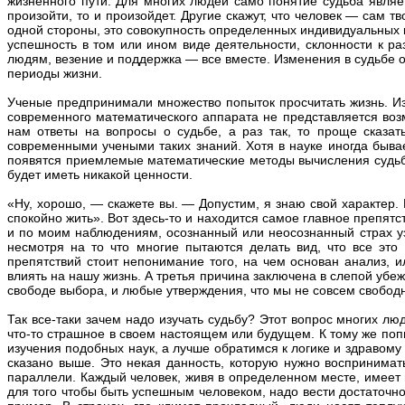
жизненного пути. Для многих людей само понятие судьба являе
произойти, то и произойдет. Другие скажут, что человек — сам 
одной стороны, это совокупность определенных индивидуальных к
успешность в том или ином виде деятельности, склонности к 
людям, везение и поддержка — все вместе. Изменения в судьбе 
периоды жизни.
Ученые предпринимали множество попыток просчитать жизнь. Из
современного математического аппарата не представляется воз
нам ответы на вопросы о судьбе, а раз так, то проще сказа
современными учеными таких знаний. Хотя в науке иногда быва
появятся приемлемые математические методы вычисления судьбы,
будет иметь никакой ценности.
«Ну, хорошо, — скажете вы. — Допустим, я знаю свой характер. 
спокойно жить». Вот здесь-то и находится самое главное препятс
и по моим наблюдениям, осознанный или неосознанный страх уз
несмотря на то что многие пытаются делать вид, что все эт
препятствий стоит непонимание того, на чем основан анализ, и
влиять на нашу жизнь. А третья причина заключена в слепой убе
свободе выбора, и любые утверждения, что мы не совсем свободн
Так все-таки зачем надо изучать судьбу? Этот вопрос многих лю
что-то страшное в своем настоящем или будущем. К тому же по
изучения подобных наук, а лучше обратимся к логике и здравому 
сказано выше. Это некая данность, которую нужно воспринимат
параллели. Каждый человек, живя в определенном месте, имеет н
для того чтобы быть успешным человеком, надо вести достаточ