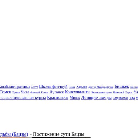
Школы фэн-шуй
Бишкек
Китайские практики
Харьков
Сиэтл
Пенза
Доктор Манфред Кубни
Мастер
Томск
Чита
Луганск
Консультанты
Ул
Прага
Фэн-шуй
Фэн-шуй
Казань
Расписание курсов
Пермь
пециализированные курсы
Красноярск
Летящие звезды
Минск
Уфа
Владивосток
М
удьбы (Бацзы)
» Постижение сути Бацзы