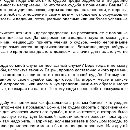
и. Одни люди считают, что судьба предопределена и что должно
еленности несерьезны. Но что такое судьба в понимании Бацзы? С
 конституция человека, черты характера, наклонности, интересы,
ча в любви, отношение к своим детям, отношение к окружающим
 взлеты и падения, потенциально опасные или наиболее успешные
читает, что жизнь предопределена, но рассчитать ее с помощью
ом неизвестных. Да, современная западная наука не может дать
причин, мешающих принять учения о судьбе, —это непризнание
втра заменяются на противоположные. Возможно, когда-нибудь и
 но вряд ли мы до этого доживем, а значит, для нас это уже не
огда со мной случится несчастный случай? Ведь тогда я не смогу
дьбы, используя технику Бацзы, прошло достаточно много времени,
а которого люди не хотят слышать о своей судьбе. Потому что,
нное о своей судьбе как приговор. На втором месте в списке
б астрологии, или числа в нумерологии, каким-то образом могут
ью, не взирая ни на что. Поэтому люди очень любят рассуждать о
судьбу мы понимаем как фатальность, рок, мы боимся, что увидим
 вторжение в промысел Божий. Не будем спорить с противниками
 для человека имеет его судьба, в том контексте, о котором было
тправную точку. Для большей ясности можно провести некоторые
к там надо жить. Например, если вы живете в большом городе, то
более размеренная и можно быть менее расторопным. Или другой