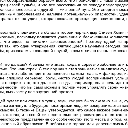
тся собирательным образом всего, что происходит с нами в жизн
творец своей судьбы, и что все рассуждения по поводу предопред
ачеств человека, а с другой — жизненный путь. Это энергетическая
различным заболеваниям, наличие потенциальных опасностей, уда
отражаются на удаче, которая означает приходящие возможности,
вестный специалист в области теории черных дыр Стивен Хокинг с
можным, поскольку получится уравнение с бесконечным количеств
ть, что здесь нет никаких закономерностей. Поэтому одной из 
ет так, что одни утверждения, считающиеся научными сегодня, за
 признаваемые западной наукой, в чем я лично очень сомневаюсь,
И что дальше? А зачем мне знать, когда я серьезно заболею или к
твие. Это наш страх. С тех пор как я стал заниматься анализом су
нать что-либо неприятное является самым главным фактором, из-з
о не слишком серьезно, большинство людей воспринимает услыша
ли неверие в то, что далекие звезды, например, если речь идет о
жденности, что мы сами можем в полной мере управлять своей жизн
ы, вызывает у нас внутренний протест.
дей пугает или ставит в тупик, ведь, как уже было сказано выше, 
пытки заглянуть в будущее некоторыми людьми воспринимается как
смыслу. В технике Бацзы утверждается, что самое важное значение
ь как факт, и в своей жизнедеятельности рассматривать ее как о
екоторое представление об особенностях этого места и о том, ка
но активный образ жизни. В небольшом городе или деревне жизнь 