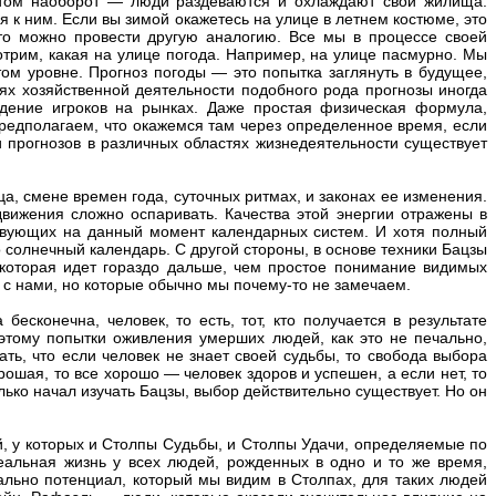
матом наоборот — люди раздеваются и охлаждают свои жилища.
 к ним. Если вы зимой окажетесь на улице в летнем костюме, это
 то можно провести другую аналогию. Все мы в процессе своей
отрим, какая на улице погода. Например, на улице пасмурно. Мы
ом уровне. Прогноз погоды — это попытка заглянуть в будущее,
слях хозяйственной деятельности подобного рода прогнозы иногда
дение игроков на рынках. Даже простая физическая формула,
предполагаем, что окажемся там через определенное время, если
 прогнозов в различных областях жизнедеятельности существует
, смене времен года, суточных ритмах, и законах ее изменения.
движения сложно оспаривать. Качества этой энергии отражены в
ствующих на данный момент календарных систем. И хотя полный
 солнечный календарь. С другой стороны, в основе техники Бацзы
которая идет гораздо дальше, чем простое понимание видимых
 с нами, но которые обычно мы почему-то не замечаем.
сконечна, человек, то есть, тот, кто получается в результате
этому попытки оживления умерших людей, как это не печально,
ть, что если человек не знает своей судьбы, то свобода выбора
рошая, то все хорошо — человек здоров и успешен, а если нет, то
олько начал изучать Бацзы, выбор действительно существует. Но он
ей, у которых и Столпы Судьбы, и Столпы Удачи, определяемые по
еальная жизнь у всех людей, рожденных в одно и то же время,
чально потенциал, который мы видим в Столпах, для таких людей