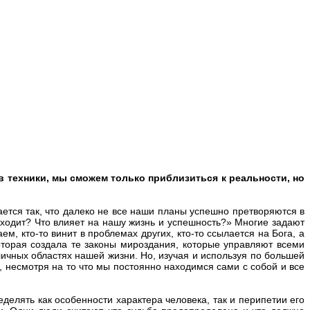
в техники, мы сможем только приблизиться к реальности, но
ается так, что далеко не все наши планы успешно претворяются в
исходит? Что влияет на нашу жизнь и успешность?» Многие задают
, кто-то винит в проблемах других, кто-то ссылается на Бога, а
 которая создала те законы мироздания, которые управляют всеми
ичных областях нашей жизни. Но, изучая и используя по большей
, несмотря на то что мы постоянно находимся сами с собой и все
елять как особенности характера человека, так и перипетии его