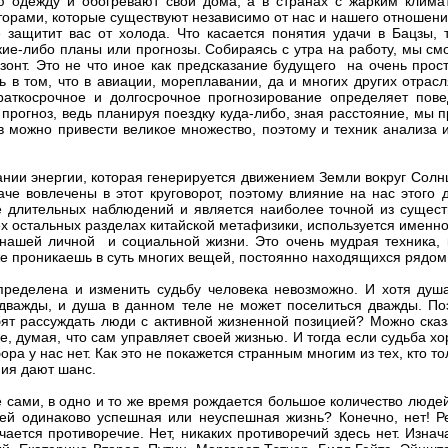
ую одежду и обогревают свои дома, а в странах с жарким кли
торами, которые существуют независимо от нас и нашего отношения
не защитит вас от холода. Что касается понятия удачи в Бацзы,
кие-либо планы или прогнозы. Собираясь с утра на работу, мы см
зонт. Это не что иное как предсказание будущего на очень прост
ть в том, что в авиации, мореплавании, да и многих других отра
аткосрочное и долгосрочное прогнозирование определяет пове
 прогноз, ведь планируя поездку куда-либо, зная расстояние, мы 
 можно привести великое множество, поэтому и техник анализа и
нии энергии, которая генерируется движением Земли вокруг Солнца
аче вовлечены в этот круговорот, поэтому влияние на нас этого 
те длительных наблюдений и является наиболее точной из суще
сех остальных разделах китайской метафизики, используется именно
 нашей личной и социальной жизни. Это очень мудрая техника, 
бже проникаешь в суть многих вещей, постоянно находящихся рядом
ределена и изменить судьбу человека невозможно. И хотя душа бе
 дважды, и душа в данном теле не может поселиться дважды. По
ят рассуждать люди с активной жизненной позицией? Можно сказа
е, думая, что сам управляет своей жизнью. И тогда если судьба хо
бора у нас нет. Как это не покажется странным многим из тех, кто т
ания дают шанс.
те сами, в одно и то же время рождается большое количество люд
дей одинаково успешная или неуспешная жизнь? Конечно, нет! Р
чается противоречие. Нет, никаких противоречий здесь нет. Изна