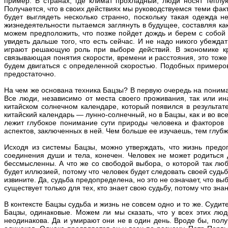
пример. В странах, где климат прохладный, люди носят тепл
Получается, что в своих действиях мы руководствуемся теми фак
будет выглядеть несколько странно, поскольку такая одежда 
жизнедеятельности пытаемся заглянуть в будущее, составляя ка
можем предположить, что позже пойдет дождь и берем с собой 
увидеть дальше того, что есть сейчас. И не надо никого убежда
играют решающую роль при выборе действий. В экономике кр
связывающая понятия скорости, времени и расстояния, это тоже
будем двигаться с определенной скоростью. Подобных примеров
предостаточно.
На чем же основана техника Бацзы? В первую очередь на понима
Все люди, независимо от места своего проживания, так или ин
китайском солнечном календаре, который появился в результа
китайский календарь — лунно-солнечный, но в Бацзы, как и во в
лежит глубокое понимание сути природы человека и факторов
аспектов, заключенных в ней. Чем больше ее изучаешь, тем глу
Исходя из системы Бацзы, можно утверждать, что жизнь предоп
соединения души и тела, конечен. Человек не может родиться
бессмысленны. А что же со свободой выбора, о которой так люб
будет иллюзией, потому что человек будет следовать своей судьб
извините. Да, судьба предопределена, но это не означает, что вы
существует только для тех, кто знает свою судьбу, потому что зн
В контексте Бацзы судьба и жизнь не совсем одно и то же. Суди
Бацзы, одинаковые. Можем ли мы сказать, что у всех этих лю
неодинакова. Да и умирают они не в один день. Вроде бы, полу