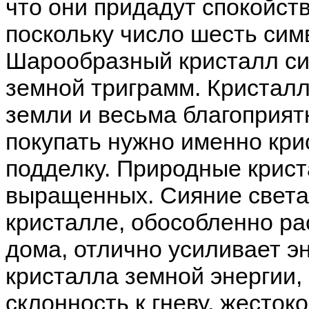
что они придадут спокойс
поскольку число шесть сим
Шарообразный кристалл си
земной триграмм. Кристал
земли и весьма благоприя
покупать нужно именно кри
подделку. Природные крис
выращенных. Сияние света
кристалле, обособленно р
дома, отлично усиливает э
кристалла земной энергии,
склонность к гневу, жесток