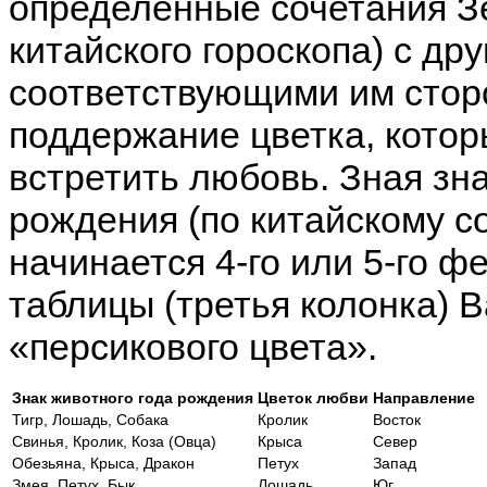
определенные сочетания З
китайского гороскопа) с др
соответствующими им стор
поддержание цветка, кото
встретить любовь. Зная зн
рождения (по китайскому с
начинается 4-го или 5-го ф
таблицы (третья колонка) 
«персикового цвета».
Знак животного года рождения
Цветок любви
Направление
Тигр, Лошадь, Собака
Кролик
Восток
Свинья, Кролик, Коза (Овца)
Крыса
Север
Обезьяна, Крыса, Дракон
Петух
Запад
Змея, Петух, Бык
Лошадь
Юг