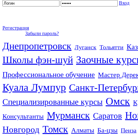
Вход
Регистрация
Забыли пароль?
Днепропетровск
Каз
Луганск
Тольятти
Заочные кур
Школы фэн-шуй
Профессиональное обучение
Мастер Дере
Куала Лумпур
Санкт-Петербур
Омск
Специализированные курсы
К
Мурманск
Но
Саратов
Консультанты
Томск
Новгород
Алматы
Ба-цзы
Пенза