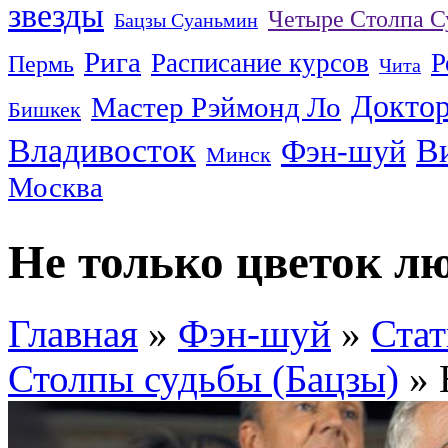
звезды
Четыре Столпа С
Бацзы Суаньмин
Рига
Расписание курсов
Р
Пермь
Чита
Докто
Мастер Рэймонд Ло
Бишкек
Владивосток
В
Фэн-шуй
Минск
Москва
Не только цветок 
Главная
»
Фэн-шуй
»
Стат
Столпы судьбы (Бацзы)
» 