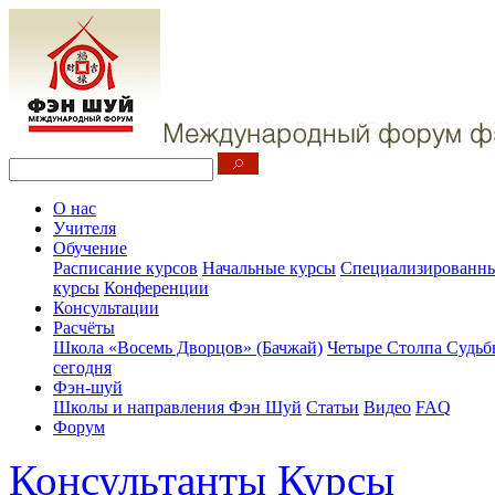
О нас
Учителя
Обучение
Расписание курсов
Начальные курсы
Специализированны
курсы
Конференции
Консультации
Расчёты
Школа «Восемь Дворцов» (Бачжай)
Четыре Столпа Судьб
сегодня
Фэн-шуй
Школы и направления Фэн Шуй
Статьи
Видео
FAQ
Форум
Консультанты
Курсы