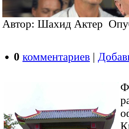
Автор: Шахид Актер Опуб
0
комментариев
|
Добав
Ф
р
о
К