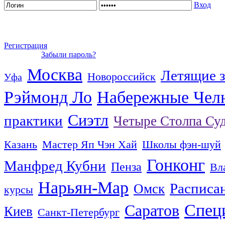
Вход
Регистрация
Забыли пароль?
Москва
Летящие з
Новороссийск
Уфа
Рэймонд Ло
Набережные Чел
Сиэтл
практики
Четыре Столпа Су
Казань
Мастер Яп Чэн Хай
Школы фэн-шуй
Гонконг
Манфред Кубни
Пенза
Вл
Нарьян-Мар
Расписа
Омск
курсы
Спец
Саратов
Киев
Санкт-Петербург