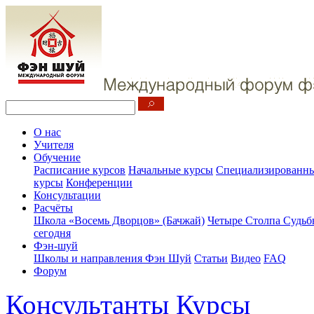
О нас
Учителя
Обучение
Расписание курсов
Начальные курсы
Специализированны
курсы
Конференции
Консультации
Расчёты
Школа «Восемь Дворцов» (Бачжай)
Четыре Столпа Судьб
сегодня
Фэн-шуй
Школы и направления Фэн Шуй
Статьи
Видео
FAQ
Форум
Консультанты
Курсы