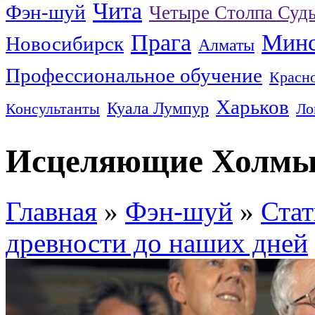
Чита
Фэн-шуй
Четыре Столпа Суд
Прага
Мин
Новосибирск
Алматы
Профессиональное обучение
Красн
Харьков
Куала Лумпур
Консультанты
Ло
Исцеляющие Холм
Главная
»
Фэн-шуй
»
Стат
древности до наших дней