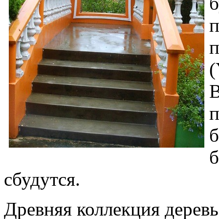
б
п
п
(
В
п
б
б
сбудутся.
Древняя коллекция деревь