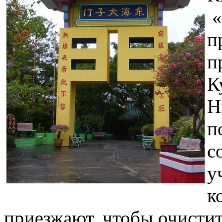
«
п
п
К
H
п
с
у
к
приезжают, чтобы очистит