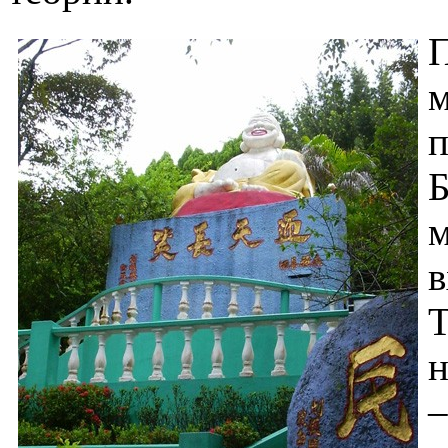
П
м
п
Б
м
в
T
н
–