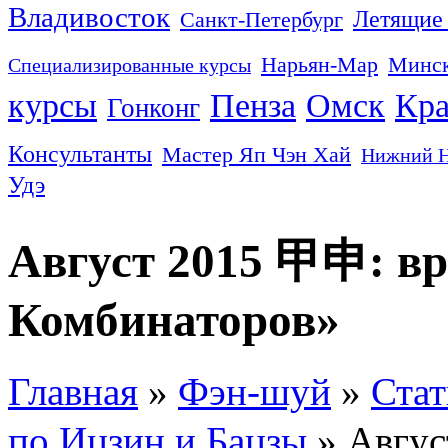
Владивосток
Летящие 
Санкт-Петербург
Нарьян-Мар
Минс
Специализированные курсы
курсы
Пенза
Омск
Кра
Гонконг
Консультанты
Мастер Яп Чэн Хай
Нижний Н
Удэ
Август 2015 甲申: в
Комбинаторов»
Главная
»
Фэн-шуй
»
Стат
по Ицзин и Бацзы
» Авгус