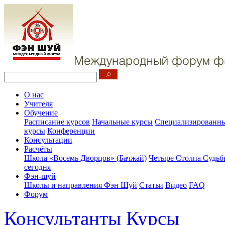
О нас
Учителя
Обучение
Расписание курсов
Начальные курсы
Специализированны
курсы
Конференции
Консультации
Расчёты
Школа «Восемь Дворцов» (Бачжай)
Четыре Столпа Судьб
сегодня
Фэн-шуй
Школы и направления Фэн Шуй
Статьи
Видео
FAQ
Форум
Консультанты
Курсы