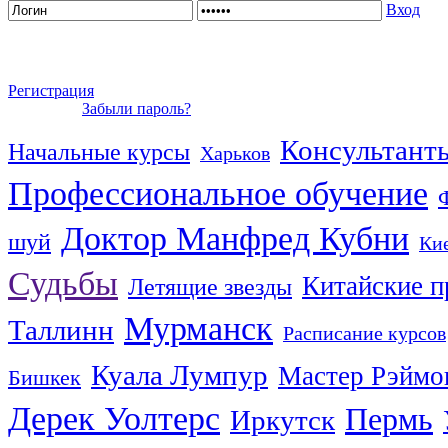
Вход
Регистрация
Забыли пароль?
Консультант
Начальные курсы
Харьков
Профессиональное обучение
Доктор Манфред Кубни
шуй
Ки
Судьбы
Китайские п
Летящие звезды
Мурманск
Таллинн
Расписание курсов
Куала Лумпур
Мастер Рэймо
Бишкек
Дерек Уолтерс
Пермь
Иркутск