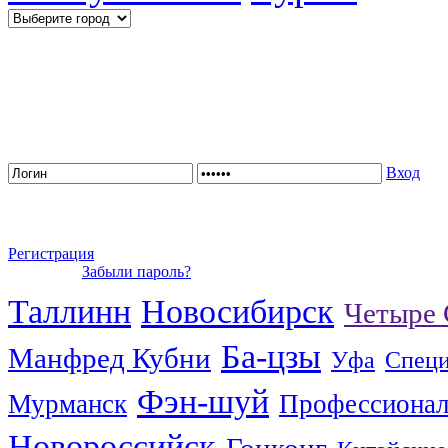
Вход
Регистрация
Забыли пароль?
Таллинн
Новосибирск
Четыре 
Ба-цзы
Манфред Кубни
Уфа
Специ
Фэн-шуй
Мурманск
Профессионал
Новороссийск