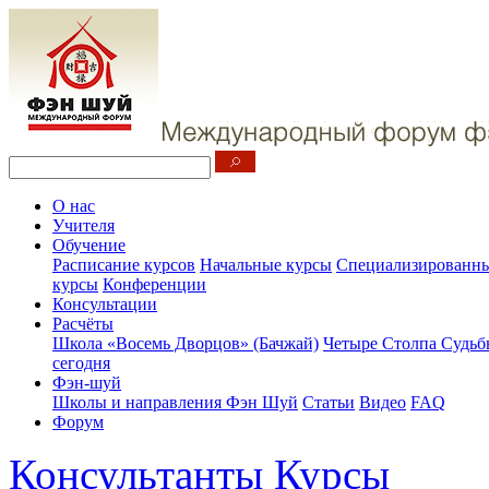
О нас
Учителя
Обучение
Расписание курсов
Начальные курсы
Специализированны
курсы
Конференции
Консультации
Расчёты
Школа «Восемь Дворцов» (Бачжай)
Четыре Столпа Судьб
сегодня
Фэн-шуй
Школы и направления Фэн Шуй
Статьи
Видео
FAQ
Форум
Консультанты
Курсы