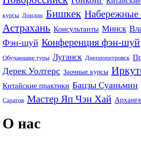
Гонконг
Китайские
Бишкек
Набережные
курсы
Лондон
Астрахань
Минск
Вл
Консультанты
Конференция фэн-шуй
Фэн-шуй
Луганск
Пр
Обучающие туры
Днепропетровск
Иркут
Дерек Уолтерс
Заочные курсы
Бацзы Суаньмин
Китайские практики
Мастер Яп Чэн Хай
Арханге
Саратов
О нас