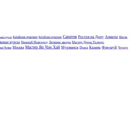
Саратов
Ростов на Дону
Алматы
Китайские практики
Китайские практики
Школы
ание курсов
льные курсы
Нижний Новгород
Летящие звезды
Мастер Дерек Уолтерс
Мастер Яп Чэн Хай
Мурманск
Казань
Фэн-шуй
Москва
Прага
Четыре
ные Челны