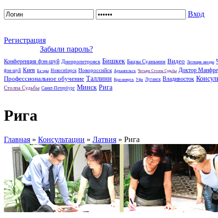
Вход
Регистрация
Забыли пароль?
Бишкек
Видео
Конференция фэн-шуй
Днепропетровск
Бацзы Суаньмин
Летящие звезды
Киев
Доктор Манфре
Новороссийск
фэн-шуй
Новосибирск
Ба-цзы
Архангельск
Четыре Столпа Судьбы
Профессиональное обучение
Таллинн
Консул
Владивосток
Луганск
Красноярск
Уфа
Минск
Рига
Столпа Судьбы
Санкт-Петербург
Рига
Главная
»
Консультации
»
Латвия
» Рига