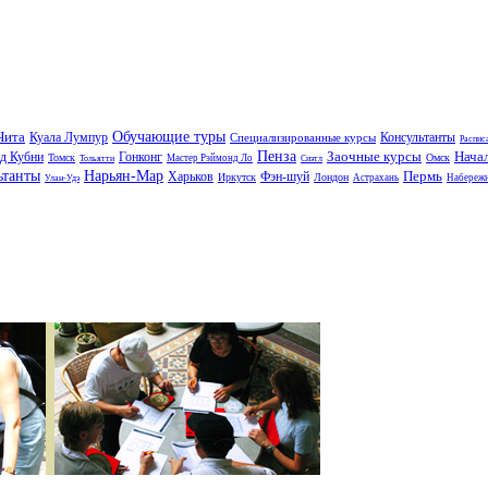
Чита
Обучающие туры
Куала Лумпур
Консультанты
Специализированные курсы
Распис
Пенза
Заочные курсы
Нача
д Кубни
Гонконг
Томск
Омск
Мастер Рэймонд Ло
Тольятти
Сиэтл
ьтанты
Нарьян-Мар
Пермь
Харьков
Фэн-шуй
Иркутск
Лондон
Астрахань
Набереж
Улан-Удэ