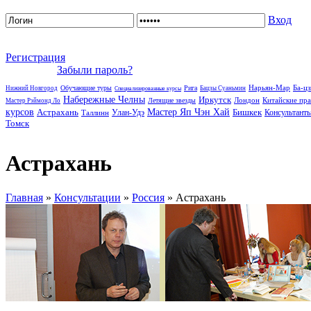
Вход
Регистрация
Забыли пароль?
Нарьян-Мар
Ба-ц
Обучающие туры
Рига
Нижний Новгород
Бацзы Суаньмин
Специализированные курсы
Набережные Челны
Иркутск
Лондон
Китайские пр
Летящие звезды
Мастер Рэймонд Ло
курсов
Астрахань
Мастер Яп Чэн Хай
Бишкек
Улан-Удэ
Консультант
Таллинн
Томск
Астрахань
Главная
»
Консультации
»
Россия
» Астрахань