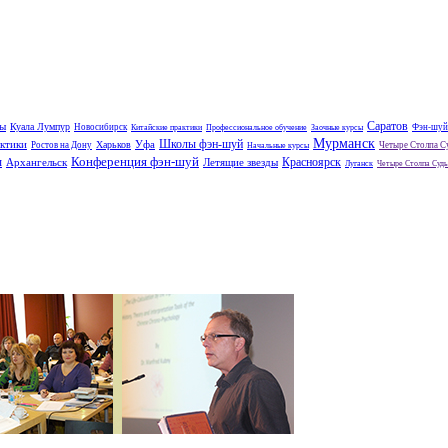
Саратов
зы
Куала Лумпур
Новосибирск
Фэн-шуй
Китайские практики
Профессиональное обучение
Заочные курсы
Мурманск
Школы фэн-шуй
актики
Уфа
Харьков
Ростов на Дону
Четыре Столпа С
Начальные курсы
Конференция фэн-шуй
ы
Красноярск
Архангельск
Летящие звезды
Луганск
Четыре Столпа Суд