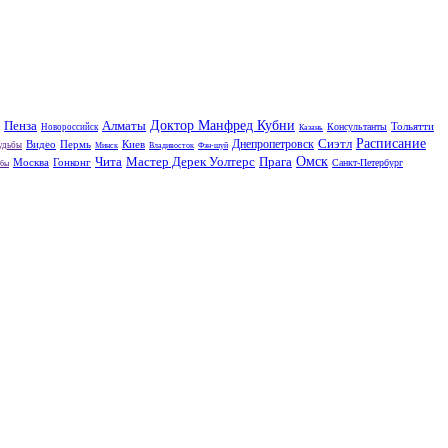
Пенза
Алматы
Доктор Манфред Кубни
Тольятти
Консультанты
Новороссийск
Казань
Сиэтл
Расписание
Днепропетровск
Видео
Пермь
Киев
удьбы
Минск
Владивосток
Фэн-шуй
Чита
Мастер Дерек Уолтерс
Прага
Омск
Москва
Гонконг
Санкт-Петербург
ьбы