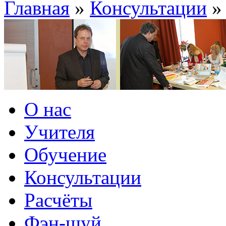
Главная
»
Консультации
О нас
Учителя
Обучение
Консультации
Расчёты
Фэн-шуй