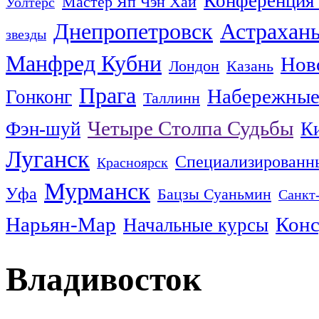
Конференция
Мастер Яп Чэн Хай
Уолтерс
Днепропетровск
Астрахан
звезды
Манфред Кубни
Нов
Лондон
Казань
Прага
Набережные
Гонконг
Таллинн
Четыре Столпа Судьбы
Фэн-шуй
К
Луганск
Специализированн
Красноярск
Мурманск
Уфа
Бацзы Суаньмин
Санкт
Нарьян-Мар
Конс
Начальные курсы
Владивосток