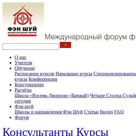
О нас
Учителя
Обучение
Расписание курсов
Начальные курсы
Специализированны
курсы
Конференции
Консультации
Расчёты
Школа «Восемь Дворцов» (Бачжай)
Четыре Столпа Судьб
сегодня
Фэн-шуй
Школы и направления Фэн Шуй
Статьи
Видео
FAQ
Форум
Консультанты
Курсы