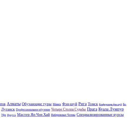
Алматы
Обучающие туры
Фэн-шуй
Рига
Томск
атов
Минск
Ба-
Конференция фэн-шуй
Луганск
Прага
Куала Лумпур
Четыре Столпа Судьбы
Профессиональное обучение
Мастер Яп Чэн Хай
Специализированные курсы
Набережные Челны
Уфа
Иркутск