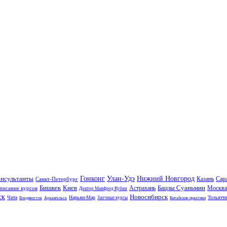
нсультанты
Гонконг
Улан-Удэ
Нижний Новгород
Казань
Сар
Санкт-Петербург
Бишкек
Киев
Бацзы Суаньмин
Астрахань
Москва
писание курсов
Доктор Манфред Кубни
ск
Новосибирск
Чита
Нарьян-Мар
Тольятти
Заочные курсы
Владивосток
Архангельск
Китайские практики