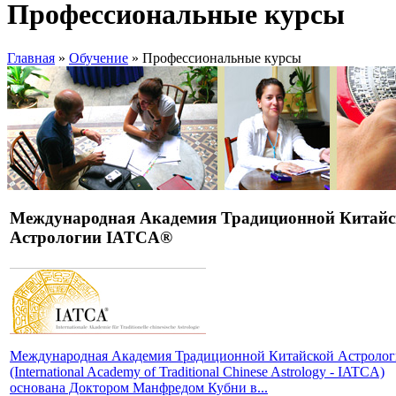
Профессиональные курсы
Главная
»
Обучение
» Профессиональные курсы
Международная Академия Традиционной Китайс
Астрологии IATCA®
Международная Академия Традиционной Китайской Астроло
(International Academy of Traditional Chinese Astrology - IATCA)
основана Доктором Манфредом Кубни в...