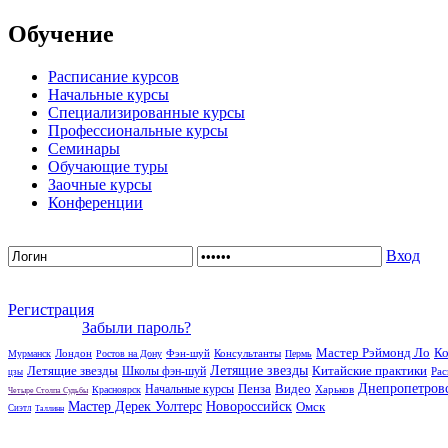
Обучение
Расписание курсов
Начальные курсы
Специализированные курсы
Профессиональные курсы
Семинары
Обучающие туры
Заочные курсы
Конференции
Вход
Регистрация
Забыли пароль?
Мастер Рэймонд Ло
Ко
Лондон
Фэн-шуй
Консультанты
Мурманск
Ростов на Дону
Пермь
Летящие звезды
Летящие звезды
Китайские практики
Школы фэн-шуй
Рас
цзы
Пенза
Видео
Днепропетров
Начальные курсы
Харьков
Красноярск
Четыре Столпа Судьбы
Мастер Дерек Уолтерс
Новороссийск
Омск
Сиэтл
Таллинн