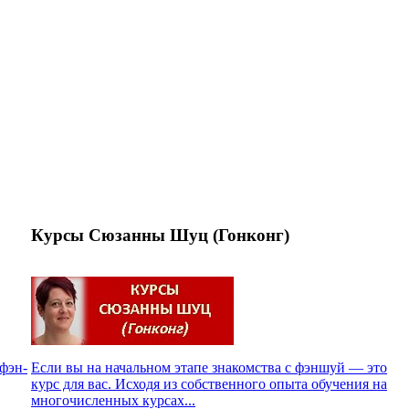
Курсы Сюзанны Шуц (Гонконг)
 фэн-
Если вы на начальном этапе знакомства с фэншуй — это
курс для вас. Исходя из собственного опыта обучения на
многочисленных курсах...