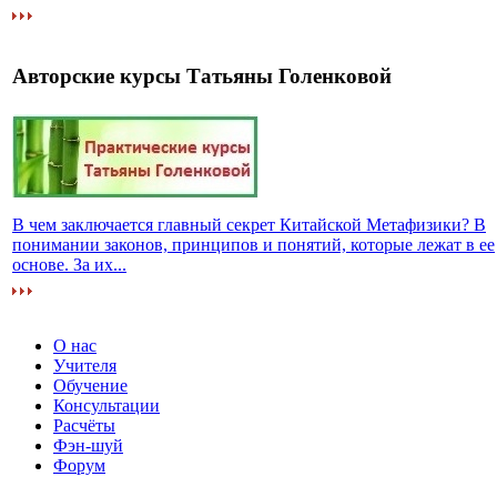
Авторские курсы Татьяны Голенковой
В чем заключается главный секрет Китайской Метафизики? В
понимании законов, принципов и понятий, которые лежат в ее
основе. За их...
О нас
Учителя
Обучение
Консультации
Расчёты
Фэн-шуй
Форум