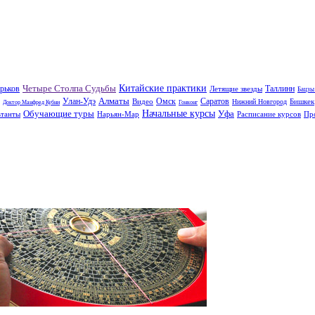
Четыре Столпа Судьбы
Китайские практики
рьков
Таллинн
Летящие звезды
Бацзы
Алматы
Улан-Удэ
Омск
Саратов
Видео
Бишкек
Нижний Новгород
Доктор Манфред Кубни
Гонконг
Обучающие туры
Начальные курсы
Уфа
ьтанты
Нарьян-Мар
Расписание курсов
Пр