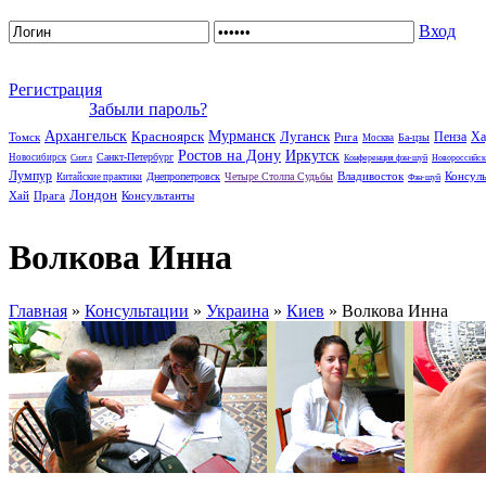
Вход
Регистрация
Забыли пароль?
Архангельск
Красноярск
Мурманск
Луганск
Пенза
Ха
Томск
Рига
Ба-цзы
Москва
Ростов на Дону
Иркутск
Санкт-Петербург
Новосибирск
Сиэтл
Конференция фэн-шуй
Новороссийск
Лумпур
Владивосток
Консул
Днепропетровск
Четыре Столпа Судьбы
Китайские практики
Фэн-шуй
Лондон
Хай
Прага
Консультанты
Волкова Инна
Главная
»
Консультации
»
Украина
»
Киев
» Волкова Инна