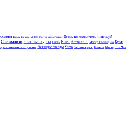
Фэн-шуй
Пермь
 Суаньмин
Минск
Набережные Челны
Школы фэн-шуй
Мастер Дерек Уолтерс
Специализированные курсы
Киев
Астрахань
Куала
Мастер Рэймонд Ло
Казань
Летящие звезды
Чита
офессиональное обучение
Мастер Яп Чэн
Заочные курсы
Тольятти