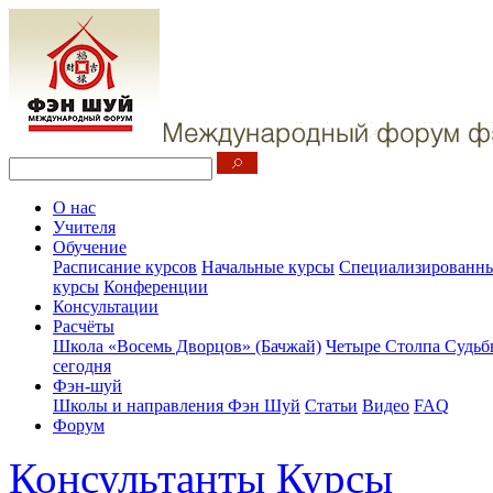
О нас
Учителя
Обучение
Расписание курсов
Начальные курсы
Специализированны
курсы
Конференции
Консультации
Расчёты
Школа «Восемь Дворцов» (Бачжай)
Четыре Столпа Судьб
сегодня
Фэн-шуй
Школы и направления Фэн Шуй
Статьи
Видео
FAQ
Форум
Консультанты
Курсы