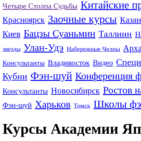
Китайские п
Четыре Столпа Судьбы
Заочные курсы
Красноярск
Казан
Бацзы Суаньмин
Таллинн
Киев
Н
Улан-Удэ
Арха
звезды
Набережные Челны
Специ
Владивосток
Видео
Консультанты
Фэн-шуй
Конференция 
Кубни
Ростов н
Новосибирск
Консультанты
Школы фэ
Харьков
Фэн-шуй
Томск
Курсы Академии Яп