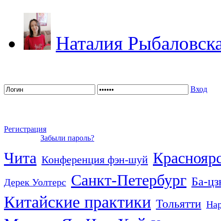
Наталия Рыбаловск
Вход
Регистрация
Забыли пароль?
Чита
Краснояр
Конференция фэн-шуй
Санкт-Петербург
Ба-цз
Дерек Уолтерс
Китайские практики
Тольятти
На