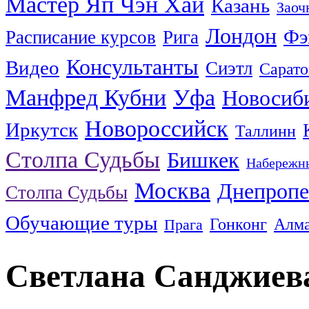
Мастер Яп Чэн Хай
Казань
Заоч
Лондон
Фэ
Расписание курсов
Рига
Консультанты
Видео
Сиэтл
Сарато
Манфред Кубни
Уфа
Новосиб
Новороссийск
Иркутск
Таллинн
Столпа Судьбы
Бишкек
Набережн
Москва
Днепропе
Столпа Судьбы
Обучающие туры
Гонконг
Алм
Прага
Светлана Санджиев