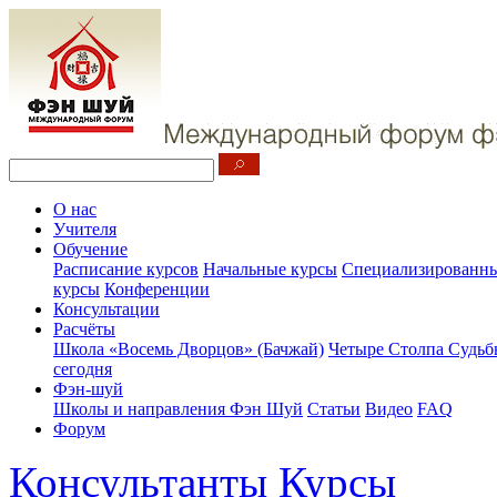
О нас
Учителя
Обучение
Расписание курсов
Начальные курсы
Специализированны
курсы
Конференции
Консультации
Расчёты
Школа «Восемь Дворцов» (Бачжай)
Четыре Столпа Судьб
сегодня
Фэн-шуй
Школы и направления Фэн Шуй
Статьи
Видео
FAQ
Форум
Консультанты
Курсы