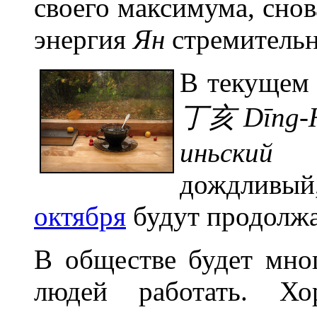
своего максимума, сно
энергия
Ян
стремительн
В текущем 
丁亥 Dīng-
иньский
ме
дождливый
октября
будут продолжа
В обществе будет мно
людей работать. Х