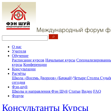
О нас
Учителя
Обучение
Расписание курсов
Начальные курсы
Специализированны
курсы
Конференции
Консультации
Расчёты
Школа «Восемь Дворцов» (Бачжай)
Четыре Столпа Судьб
сегодня
Фэн-шуй
Школы и направления Фэн Шуй
Статьи
Видео
FAQ
Форум
Консультанты
Курсы