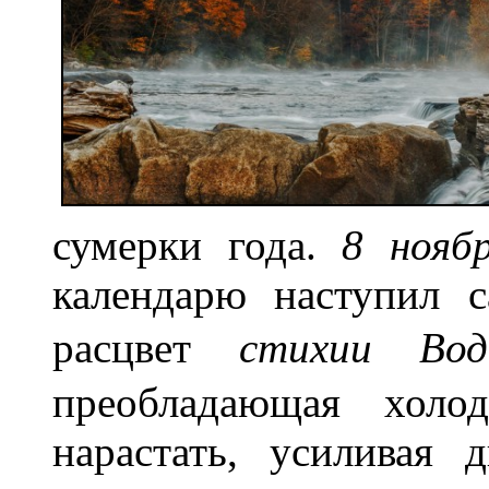
сумерки года.
8 нояб
календарю наступил 
расцвет
стихии В
преобладающая хол
нарастать, усиливая 