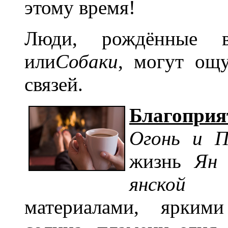
этому время!
Люди, рождённые
или
Собаки
, могут ощу
связей.
Благоприя
Огонь и П
жизнь
Ян 
янской
материалами, ярким