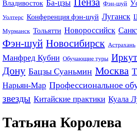
Пенза
Ба-цзы
Владивосток
У
Фэн-шуй
Луганск
Конференция фэн-шуй
Уолтерс
Новороссийск
Санк
Тольятти
Мурманск
Фэн-шуй
Новосибирск
Астрахань
Иркут
Манфред Кубни
Обучающие туры
Дону
Москва
Бацзы Суаньмин
Т
Профессиональное об
Нарьян-Мар
звезды
Китайские практики
Куала 
Татьяна Королева