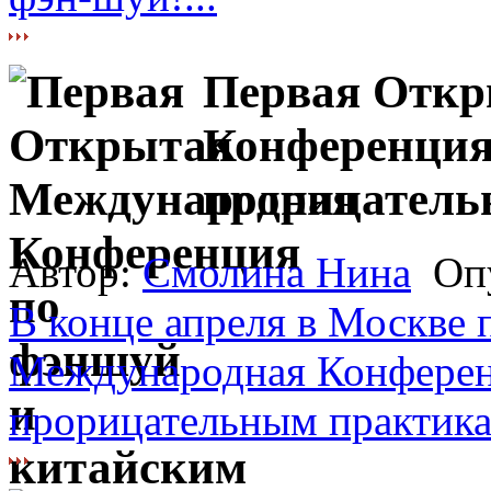
Первая Откр
Конференция
прорицатель
Автор:
Смолина Нина
Опу
В конце апреля в Москве
Международная Конферен
прорицательным практикам 