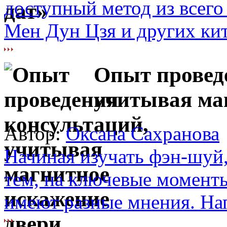
доступный метод из всего
Мен Дун Цзя и других кит
Опыт провед
учитывая ма
Автор:
Оксана Сахранова
Начиная изучать фэн-шуй,
тем, на ключевые момент
имеют разные мнения. Нап