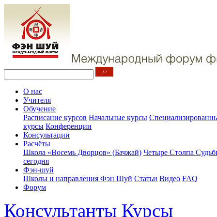
О нас
Учителя
Обучение
Расписание курсов
Начальные курсы
Специализированны
курсы
Конференции
Консультации
Расчёты
Школа «Восемь Дворцов» (Бачжай)
Четыре Столпа Судьб
сегодня
Фэн-шуй
Школы и направления Фэн Шуй
Статьи
Видео
FAQ
Форум
Консультанты
Курсы