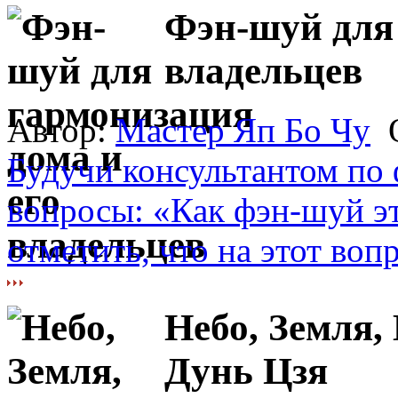
Фэн-шуй для 
владельцев
Автор:
Мастер Яп Бо Чу
О
Будучи консультантом по 
вопросы: «Как фэн-шуй э
отметить, что на этот вопр
Небо, Земля,
Дунь Цзя