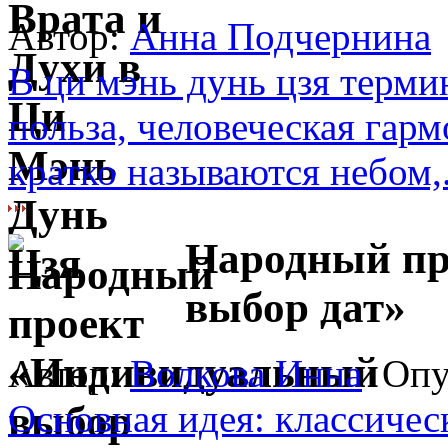
Автор:
Анна Подчернина
В ци мэнь дунь цзя терми
польза, человеческая гар
кратко называются небом,.
Народный пр
выбор дат»
Автор:
Волкова Инна
Опуб
Основная идея: классичес