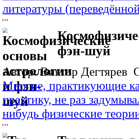
литературы (переведённой 
Космофизиче
фэн-шуй
Автор: Виктор Дегтярев О
Многие, практикующие ка
практику, не раз задумыва
нибудь физические теории,