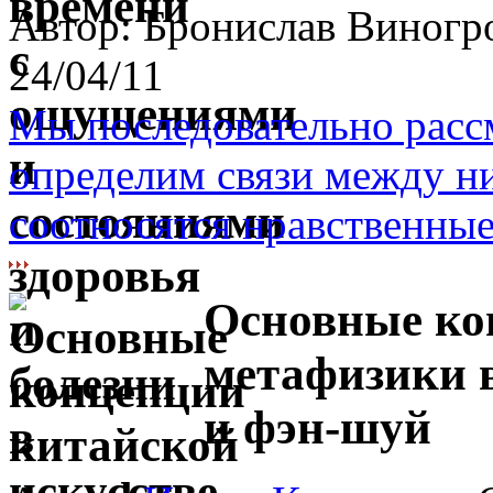
Автор: Бронислав Виногр
24/04/11
Мы последовательно расс
определим связи между ни
соотносятся нравственные 
Основные ко
метафизики 
и фэн-шуй