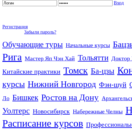
Вход
Регистрация
Забыли пароль?
Бацз
Обучающие туры
Начальные курсы
Рига
Тольятти
Мастер Яп Чэн Хай
Доктор
Ко
Томск
Ба-цзы
Китайские практики
курсы
Нижний Новгород
Фэн-шуй
Ростов на Дону
Бишкек
Ло
Архангельс
Н
Уолтерс
Новосибирск
Набережные Челны
Расписание курсов
Профессиональн