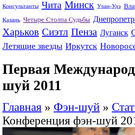
Минск
Чита
Вла
Консультанты
Улан-Удэ
Днепропетр
Четыре Столпа Судьбы
Казань
Харьков
Сиэтл
Пенза
Луганск
Летящие звезды
Иркутск
Новорос
Первая Международ
шуй 2011
Главная
»
Фэн-шуй
»
Стат
Конференция фэн-шуй 20