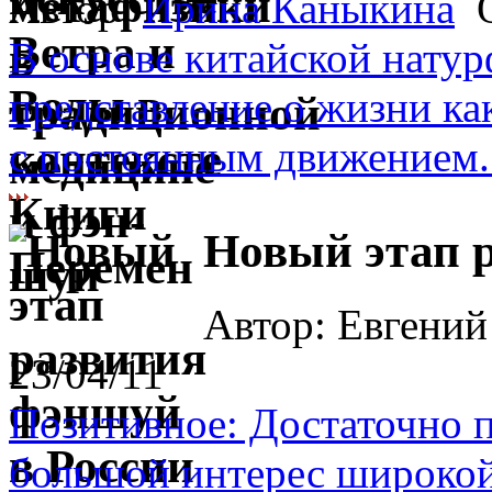
Автор:
Ирина Каныкина
О
В основе китайской нату
представление о жизни ка
с постоянным движением..
Новый этап 
Автор: Евгений
23/04/11
Позитивное: Достаточно 
большой интерес широкой