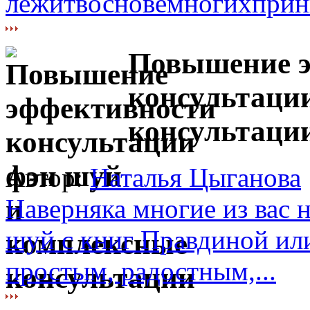
лежитвосновемногихпринц
Повышение 
консультаци
консультаци
Автор:
Наталья Цыганова
Наверняка многие из вас 
шуй с книг Правдиной ил
простым, радостным,...