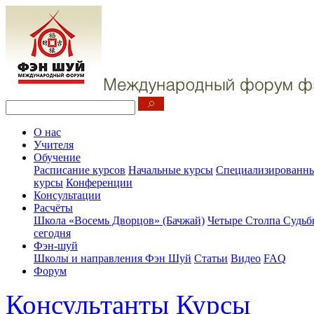
О нас
Учителя
Обучение
Расписание курсов
Начальные курсы
Специализированны
курсы
Конференции
Консультации
Расчёты
Школа «Восемь Дворцов» (Бачжай)
Четыре Столпа Судьб
сегодня
Фэн-шуй
Школы и направления Фэн Шуй
Статьи
Видео
FAQ
Форум
Консультанты
Курсы