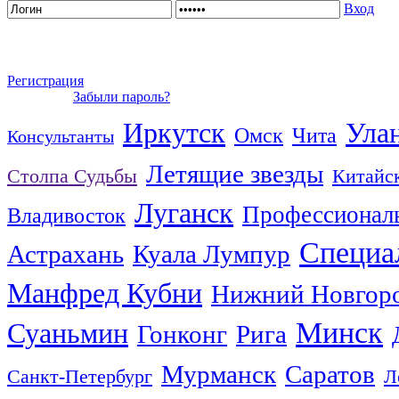
Вход
Регистрация
Забыли пароль?
Иркутск
Ула
Омск
Чита
Консультанты
Летящие звезды
Столпа Судьбы
Китайс
Луганск
Профессиональ
Владивосток
Специа
Астрахань
Куала Лумпур
Манфред Кубни
Нижний Новгор
Минск
Суаньмин
Гонконг
Рига
Мурманск
Саратов
Санкт-Петербург
Л