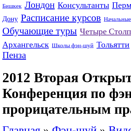
Лондон
Консультанты
Перм
Бишкек
Расписание курсов
Дону
Начальные
Обучающие туры
Четыре Столп
Архангельск
Тольятти
Школы фэн-шуй
Пенза
2012 Вторая Откры
Конференция по фэ
прорицательным пр
Главная
»
Фэн-шуй
»
Вид