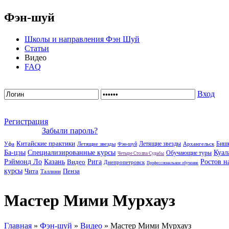
Фэн-шуй
Школы и направления Фэн Шуй
Статьи
Видео
FAQ
Вход
Регистрация
Забыли пароль?
Китайские практики
Летящие звезды
Биш
Уфа
Летящие звезды
Архангельск
Фэн-шуй
Ба-цзы
Специализированные курсы
Куал
Обучающие туры
Четыре Столпа Судьбы
Рэймонд Ло
Казань
Видео
Рига
Ростов н
Днепропетровск
Профессиональное обучение
курсы
Чита
Пенза
Таллинн
Мастер Мими Мурхауз
Главная
»
Фэн-шуй
»
Видео
» Мастер Мими Мурхауз