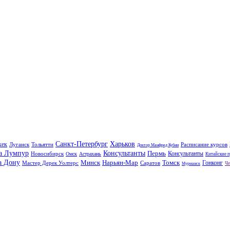
Санкт-Петербург
Харьков
кек
Луганск
Тольятти
Расписание курсов
Доктор Манфред Кубни
а Лумпур
Консультанты
Пермь
Консультанты
Новосибирск
Омск
Астрахань
Китайские 
а Дону
Минск
Нарьян-Мар
Томск
Гонконг
Мастер Дерек Уолтерс
Саратов
Че
Мурманск