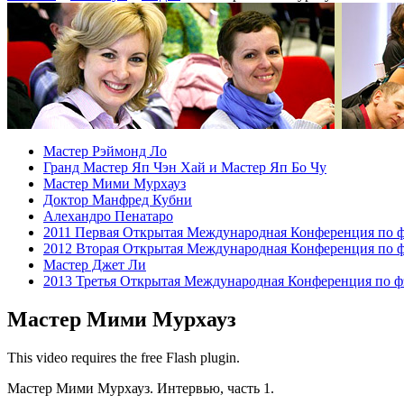
Мастер Рэймонд Ло
Гранд Мастер Яп Чэн Хай и Мастер Яп Бо Чу
Мастер Мими Мурхауз
Доктор Манфред Кубни
Алехандро Пенатаро
2011 Первая Открытая Международная Конференция по 
2012 Вторая Открытая Международная Конференция по 
Мастер Джет Ли
2013 Третья Открытая Международная Конференция по ф
Мастер Мими Мурхауз
This video requires the free Flash plugin.
Мастер Мими Мурхауз. Интервью, часть 1.