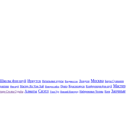
Школы фэн-шуй
Иркутск
Москва
Лондон
Начальные курсы
Бацзы Суаньмин
Владивосток
Мастер
Красноярск
Мастер Яп Чэн Хай
Прага
практики
Конференция фэн-шуй
Фэн-шуй
Новороссийск
Алматы
Сиэтл
Заочные
Набережные Челны
тыре Столпа Судьбы
Киев
Улан-Удэ
Нижний Новгород