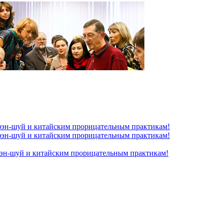
фэн-шуй и китайским прорицательным практикам!
фэн-шуй и китайским прорицательным практикам!
эн-шуй и китайским прорицательным практикам!