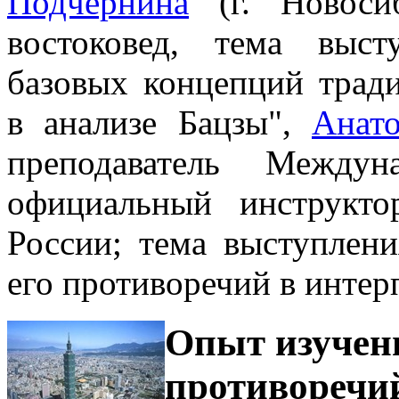
Подчернина
(г. Новоси
востоковед, тема выс
базовых концепций трад
в анализе Бацзы",
Анат
преподаватель Между
официальный инструкт
России; тема выступлен
его противоречий в инте
Опыт изучен
противоречи