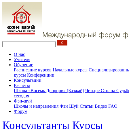
О нас
Учителя
Обучение
Расписание курсов
Начальные курсы
Специализированны
курсы
Конференции
Консультации
Расчёты
Школа «Восемь Дворцов» (Бачжай)
Четыре Столпа Судьб
сегодня
Фэн-шуй
Школы и направления Фэн Шуй
Статьи
Видео
FAQ
Форум
Консультанты
Курсы