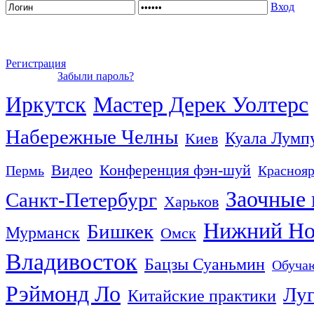
Вход
Регистрация
Забыли пароль?
Иркутск
Мастер Дерек Уолтерс
Набережные Челны
Куала Лумп
Киев
Видео
Конференция фэн-шуй
Пермь
Краснояр
Заочные
Санкт-Петербург
Харьков
Нижний Но
Бишкек
Мурманск
Омск
Владивосток
Бацзы Суаньмин
Обуча
Рэймонд Ло
Луг
Китайские практики