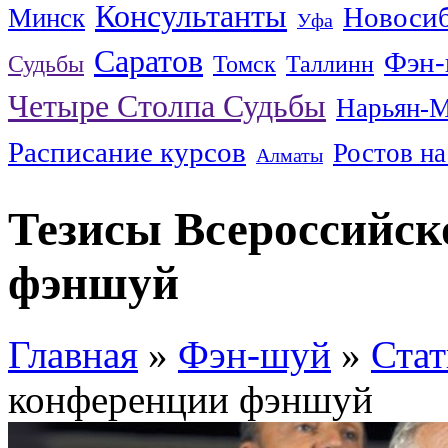
Консультанты
Новоси
Минск
Уфа
Саратов
Фэн
Судьбы
Томск
Таллинн
Четыре Столпа Судьбы
Нарьян-
Расписание курсов
Ростов н
Алматы
Тезисы Всероссийск
фэншуй
Главная
»
Фэн-шуй
»
Стат
конференции фэншуй